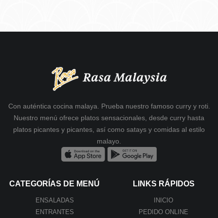
Con auténtica cocina malaya. Prueba nuestro famoso curry y roti.
Nuestro menú ofrece platos sensacionales, desde curry hasta
platos picantes y picantes, así como satays y comidas al estilo
malayo.
CATEGORÍAS DE MENÚ
LINKS RÁPIDOS
ENSALADAS
INICIO
ENTRANTES
PEDIDO ONLINE